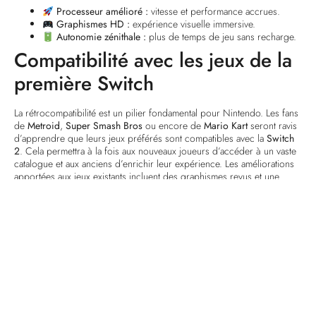
Processeur amélioré :
vitesse et performance accrues.
Graphismes HD :
expérience visuelle immersive.
Autonomie zénithale :
plus de temps de jeu sans recharge.
Compatibilité avec les jeux de la
première Switch
La rétrocompatibilité est un pilier fondamental pour Nintendo. Les fans
de
Metroid
,
Super Smash Bros
ou encore de
Mario Kart
seront ravis
d’apprendre que leurs jeux préférés sont compatibles avec la
Switch
2
. Cela permettra à la fois aux nouveaux joueurs d’accéder à un vaste
catalogue et aux anciens d’enrichir leur expérience. Les améliorations
apportées aux jeux existants incluent des graphismes revus et une
jouabilité optimisée.
Jeu
Compatibilité
Améliorations
Mario Kart
Graphismes améliorés,
nouvelles pistes
Super Smash
Meilleure fluidité en
Bros
multijoueur
Zelda: Breath of
Nouvelles quêtes et